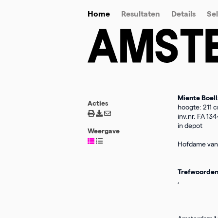
Home
Resultaten
Details
Sel
Miente Boell
Acties
hoogte: 211 c
inv.nr. FA 13
in depot
Weergave
Hofdame van 
Trefwoorde
,